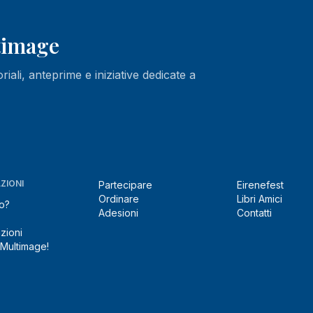
ltimage
oriali, anteprime e iniziative dedicate a
ZIONI
Partecipare
Eirenefest
Ordinare
Libri Amici
o?
Adesioni
Contatti
zioni
 Multimage!