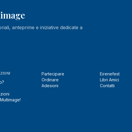
ltimage
oriali, anteprime e iniziative dedicate a
ZIONI
Partecipare
Eirenefest
Ordinare
Libri Amici
o?
Adesioni
Contatti
zioni
 Multimage!