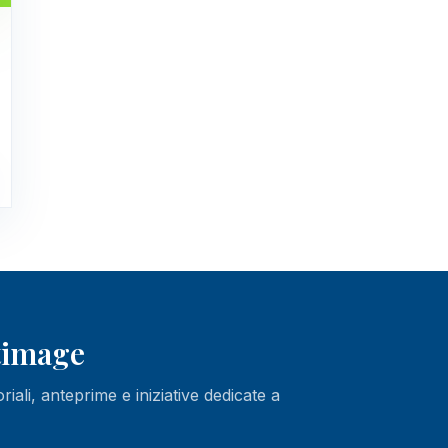
ltimage
oriali, anteprime e iniziative dedicate a