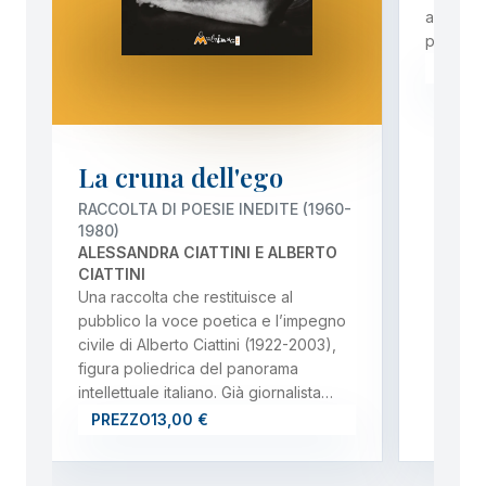
amore, d
personal
PREZ
La cruna dell'ego
RACCOLTA DI POESIE INEDITE (1960-
1980)
ALESSANDRA CIATTINI E ALBERTO
CIATTINI
Una raccolta che restituisce al
pubblico la voce poetica e l’impegno
civile di Alberto Ciattini (1922-2003),
figura poliedrica del panorama
intellettuale italiano. Già giornalista…
PREZZO
13,00 €