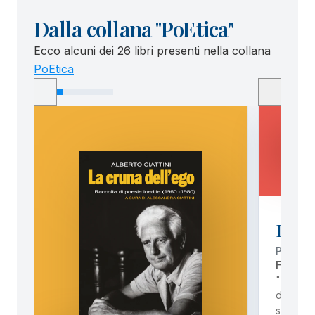
Dalla collana "PoEtica"
Ecco alcuni dei 26 libri presenti nella collana
PoEtica
Il mo
POESIE
FRANCE
"​Il mon
di poesi
sfumatur