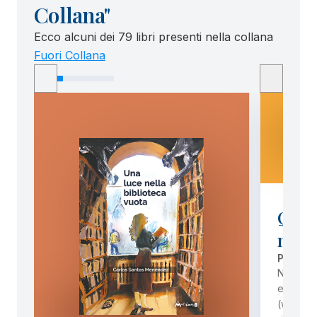
Collana"
Ecco alcuni dei 79 libri presenti nella collana
Fuori Collana
Quale
nostr
PHILIPP
Nell’amb
europeo
(www.let