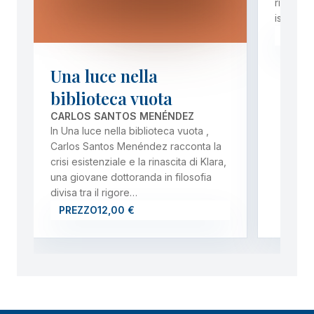
ricerca C
istituzi
PREZ
Una luce nella
biblioteca vuota
CARLOS SANTOS MENÉNDEZ
In Una luce nella biblioteca vuota ,
Carlos Santos Menéndez racconta la
crisi esistenziale e la rinascita di Klara,
una giovane dottoranda in filosofia
divisa tra il rigore…
PREZZO
12,00 €