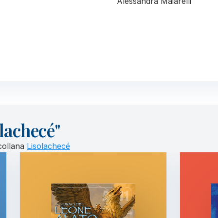
Alessandra Maiarelli
olachecé"
 collana
Lisolachecé