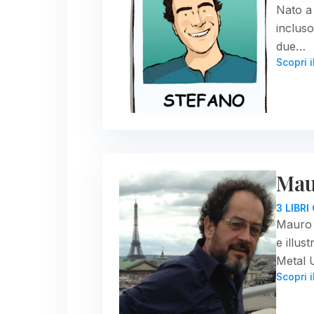
Nato a 
incluso
due…
Scopri i
Mau
3 LIBR
Mauro C
e illus
Metal
Scopri i