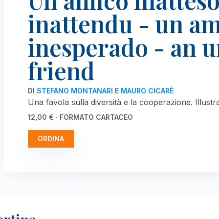
Un amico inatteso
inattendu - un a
inesperado - an 
friend
DI
STEFANO MONTANARI
E
MAURO CICARÈ
Una favola sulla diversità e la cooperazione. Illus
12,00 € · FORMATO CARTACEO
ORDINA