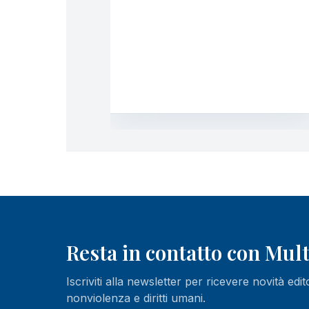
Resta in contatto con Mu
Iscriviti alla newsletter per ricevere novità edit
nonviolenza e diritti umani.