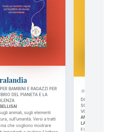
ralandia
#BeHuman
PER BAMBINI E RAGAZZI PER
IBRIO DEL PIANETA E LA
DONNE E UOMINI CHE H
OLENZA
SCELTO LA NONVIOLENZA
BELLISAI
VOLUME 1
ugli animali, sugli elementi
ANNABELLA COIRO E SA
ura, sull’umanità. Versi a tratti
LANGER
, ma che vogliono mostrare
Il libro raccoglie storie di
 importanti e invitare il lettore