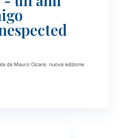
 - un ami
migo
unespected
trata da Mauro Cicaré. nuova edizione