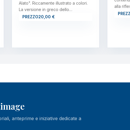
Alato". Riccamente illustrato a colori.
alla rif
La versione in greco dello…
PREZ
PREZZO
20,00 €
ltimage
oriali, anteprime e iniziative dedicate a