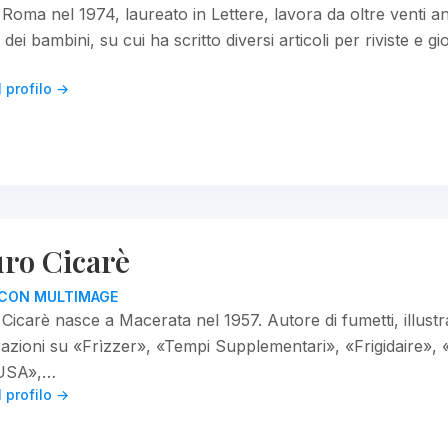
Roma nel 1974, laureato in Lettere, lavora da oltre venti an
 dei bambini, su cui ha scritto diversi articoli per riviste e gior
l profilo →
ro Cicarè
I CON MULTIMAGE
icarè nasce a Macerata nel 1957. Autore di fumetti, illustra
trazioni su «Frìzzer», «Tempi Supplementari», «Frigidaire», 
 USA»,…
l profilo →