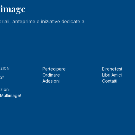
ltimage
oriali, anteprime e iniziative dedicate a
ZIONI
Partecipare
Eirenefest
Ordinare
Libri Amici
o?
Adesioni
Contatti
zioni
 Multimage!