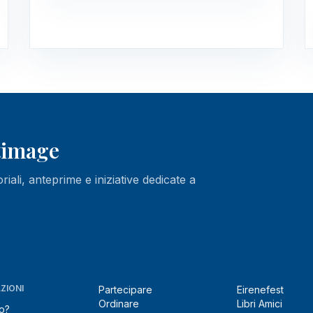
ltimage
oriali, anteprime e iniziative dedicate a
ZIONI
Partecipare
Eirenefest
Ordinare
Libri Amici
o?