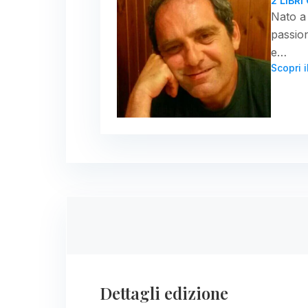
2 LIBR
Nato a 
passion
e…
Scopri i
Dettagli edizione