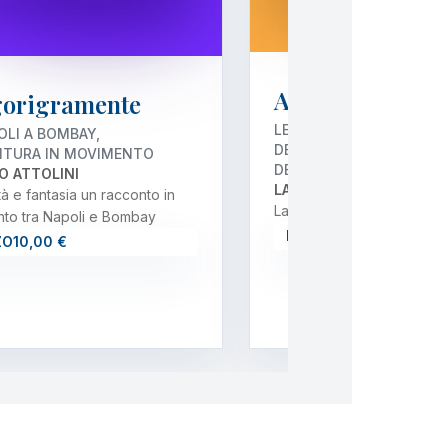
A chi voglia asc
gorigramente
LE IDEE, LE PROPOSTE E 
OLI A BOMBAY,
DELLA PRIMA DEPUTATA
NTURA IN MOVIMENTO
DEL PIANETA
O ATTOLINI
LAURA RODRÍGUEZ
tà e fantasia un racconto in
La voce di chi non ha voc
to tra Napoli e Bombay
PREZZO
12,00 €
ZO
10,00 €