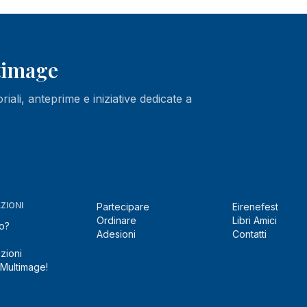
ltimage
oriali, anteprime e iniziative dedicate a
ZIONI
Partecipare
Eirenefest
Ordinare
Libri Amici
o?
Adesioni
Contatti
zioni
 Multimage!