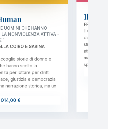
Il viaggio di Na
Human
FRANCESCO BOSCHI
E UOMINI CHE HANNO
Il viaggio di Nassir nasce 
 LA NONVIOLENZA ATTIVA -
desiderio di creare un pic
 1
strumento di sensibilizzaz
LLA COIRO E SABINA
attraverso una storia che è
R
ma che racchiude come in
 raccoglie storie di donne e
specchio…
he hanno scelto la
PREZZO
12,00 €
nza per lottare per diritti
ace, giustizia e democrazia.
a narrazione storica, ma un
ZO
14,00 €