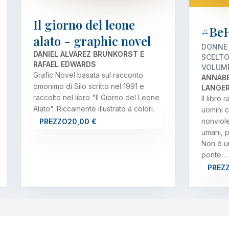
Il giorno del leone
#Be
alato - graphic novel
DONNE 
DANIEL ALVAREZ BRUNKORST E
SCELTO
RAFAEL EDWARDS
VOLUME
Grafic Novel basata sul racconto
ANNABE
omonimo di Silo scritto nel 1991 e
LANGE
raccolto nel libro "Il Giorno del Leone
Il libro
Alato". Riccamente illustrato a colori.
uomini c
nonviole
PREZZO
20,00 €
umani, p
Non è un
ponte…
PREZ