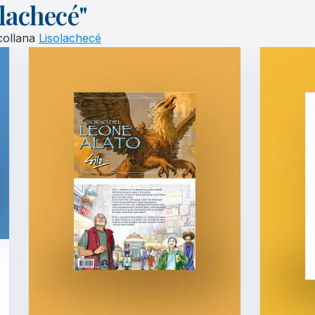
olachecé"
 collana
Lisolachecé