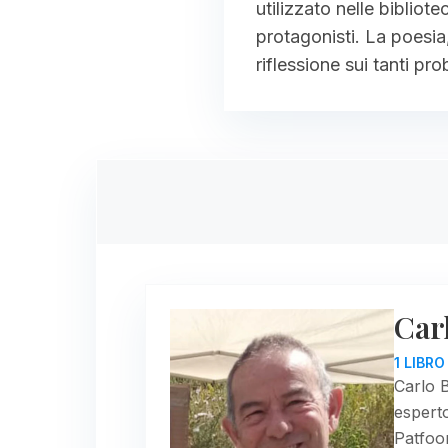
utilizzato nelle bibliot
protagonisti. La poesia
riflessione sui tanti pr
Carl
1 LIBR
Carlo B
esperto
Patfoo