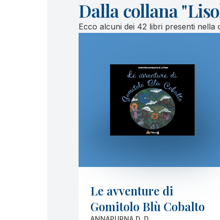
Dalla collana "Lis
Ecco alcuni dei 42 libri presenti nella
Le avventure di
Gomitolo Blù Cobalto
ANNAPURNA D. D.