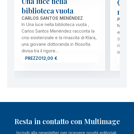
Una luce nella
Quale
biblioteca vuota
nostr
CARLOS SANTOS MENÉNDEZ
PHILIPP
In Una luce nella biblioteca vuota ,
Nell’amb
Carlos Santos Menéndez racconta la
europeo
crisi esistenziale e la rinascita di Klara,
(www.let
una giovane dottoranda in filosofia
ricerca C
divisa tra il rigore…
istituzi
PREZZO
12,00 €
PREZ
Resta in contatto con Multimage
Iscriviti alla newsletter per ricevere novità editoriali,