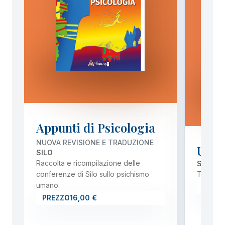
Appunti di Psicologia
NUOVA REVISIONE E TRADUZIONE
Uman
SILO
Raccolta e ricompilazione delle
SILO
conferenze di Silo sullo psichismo
Tre mome
umano.
PREZ
PREZZO
16,00 €