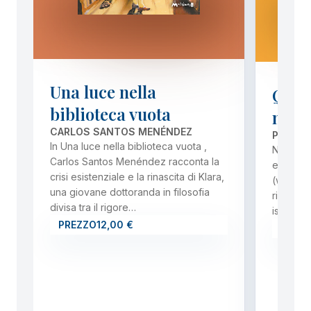
Una luce nella
Quale
biblioteca vuota
nostr
CARLOS SANTOS MENÉNDEZ
PHILIPP
In Una luce nella biblioteca vuota ,
Nell’amb
Carlos Santos Menéndez racconta la
europeo
crisi esistenziale e la rinascita di Klara,
(www.let
una giovane dottoranda in filosofia
ricerca C
divisa tra il rigore…
istituzi
PREZZO
12,00 €
PREZ