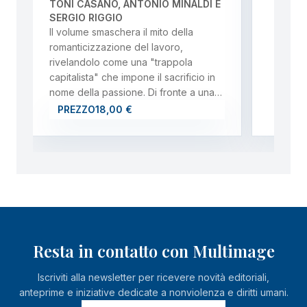
TONI CASANO, ANTONIO MINALDI E
SERGIO RIGGIO
Il volume smaschera il mito della
romanticizzazione del lavoro,
rivelandolo come una "trappola
capitalista" che impone il sacrificio in
nome della passione. Di fronte a una…
PREZZO
18,00 €
Resta in contatto con Multimage
Iscriviti alla newsletter per ricevere novità editoriali,
anteprime e iniziative dedicate a nonviolenza e diritti umani.