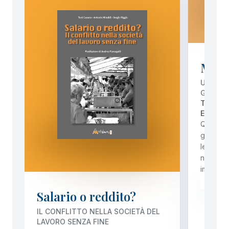
Molti
UN’ALTE
GUERRA
TONI C
E DANI
Questo q
geopolit
lente in
nesso tr
imperia
PREZ
Salario o reddito?
IL CONFLITTO NELLA SOCIETÀ DEL
LAVORO SENZA FINE