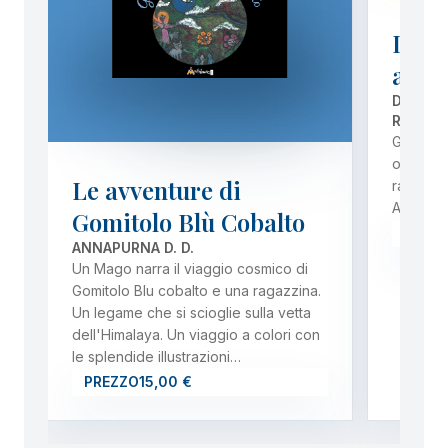
Il gi
alato
DANIEL
RAFAEL
Grafic N
omonimo 
Le avventure di
raccolto
Alato". R
Gomitolo Blù Cobalto
PREZ
ANNAPURNA D. D.
Un Mago narra il viaggio cosmico di
Gomitolo Blu cobalto e una ragazzina.
Un legame che si scioglie sulla vetta
dell'Himalaya. Un viaggio a colori con
le splendide illustrazioni…
PREZZO
15,00 €