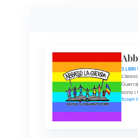
Abb
3 LIBR
L’asso
Guerra
sono i 
Scopri i