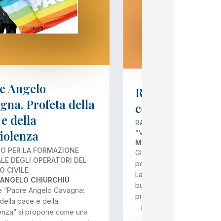
e Angelo
Restare umani 
gna. Profeta della
coltivare l’utop
e della
RACCOLTA DEGLI SCRITT
iolenza
“VOLERE LA LUNA”
MORENO BIAGIONI
IO PER LA FORMAZIONE
Gli scritti di Moreno Biagio
LE DEGLI OPERATORI DEL
per l’associazione “Volere 
O CIVILE
Laboratorio di cultura polit
ANGELO CHIURCHIÙ
buone pratiche”, delinean
me “Padre Angelo Cavagna:
prospettiva in cui l'azion
della pace e della
PREZZO
12,00 €
enza” si propone come una