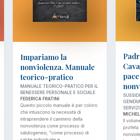
Padr
Impariamo la
Cava
nonviolenza. Manuale
pace 
teorico-pratico
nonv
MANUALE TEORICO-PRATICO PER IL
BENESSERE PERSONALE E SOCIALE
SUSSID
FEDERICA FRATINI
GENERA
Questo piccolo manuale è per coloro
SERVIZI
che intuiscono la necessità di
MICHEL
intraprendere il cammino della
Il volu
nonviolenza come processo di
profeta 
salutogenesi, "come processo di
nonviol
salute individuale e…