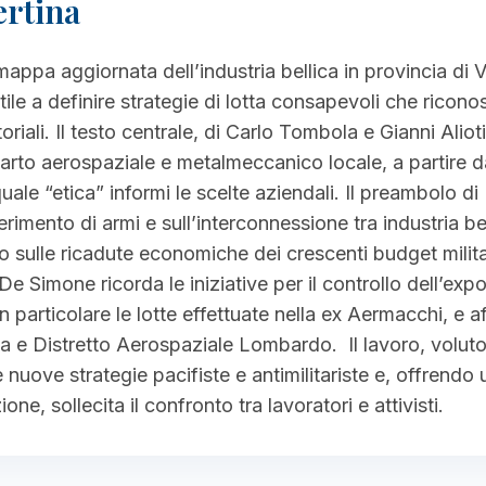
ertina
mappa aggiornata dell’industria bellica in provincia di
utile a definire strategie di lotta consapevoli che rico
oriali. Il testo centrale, di Carlo Tombola e Gianni Alioti
rto aerospaziale e metalmeccanico locale, a partire da
ale “etica” informi le scelte aziendali. Il preambolo di
erimento di armi e sull’interconnessione tra industria bel
ndo sulle ricadute economiche dei crescenti budget mili
 Simone ricorda le iniziative per il controllo dell’expor
in particolare le lotte effettuate nella ex Aermacchi, e a
ina e Distretto Aerospaziale Lombardo. Il lavoro, volu
 nuove strategie pacifiste e antimilitariste e, offrendo
ione, sollecita il confronto tra lavoratori e attivisti.