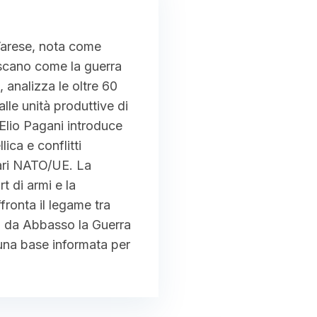
 Varese, nota come
noscano come la guerra
, analizza le oltre 60
lle unità produttive di
 Elio Pagani introduce
lica e conflitti
tari NATO/UE. La
t di armi e la
ffronta il legame tra
to da Abbasso la Guerra
 una base informata per