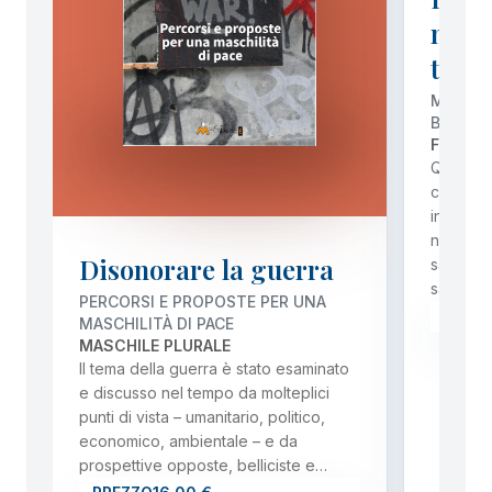
nonv
teor
MANUAL
BENESS
FEDERIC
Questo 
che intu
intrapre
nonviol
Disonorare la guerra
salutog
salute i
PERCORSI E PROPOSTE PER UNA
PREZ
MASCHILITÀ DI PACE
MASCHILE PLURALE
Il tema della guerra è stato esaminato
e discusso nel tempo da molteplici
punti di vista – umanitario, politico,
economico, ambientale – e da
prospettive opposte, belliciste e…