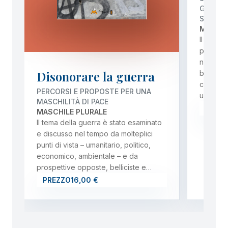
GENERA
SERVIZI
MICHEL
Il volu
profeta 
nonviol
Disonorare la guerra
bussola 
civile e 
PERCORSI E PROPOSTE PER UNA
un’epo
MASCHILITÀ DI PACE
PREZ
MASCHILE PLURALE
Il tema della guerra è stato esaminato
e discusso nel tempo da molteplici
punti di vista – umanitario, politico,
economico, ambientale – e da
prospettive opposte, belliciste e…
PREZZO
16,00 €