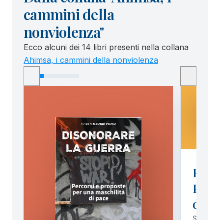
cammini della
nonviolenza"
Ecco alcuni dei 14 libri presenti nella collana
Ahimsa, i cammini della nonviolenza
Padr
Profe
dell
SUSSID