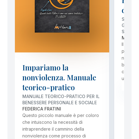
dell
SUSSID
GENERA
SERVIZI
MICHEL
Il volu
profeta 
nonviol
bussola 
Impariamo la
civile e 
nonviolenza. Manuale
un’epo
teorico-pratico
PREZ
MANUALE TEORICO-PRATICO PER IL
BENESSERE PERSONALE E SOCIALE
FEDERICA FRATINI
Questo piccolo manuale è per coloro
che intuiscono la necessità di
intraprendere il cammino della
nonviolenza come processo di