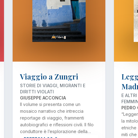
Viaggio a Zungri
Legg
Mad
STORIE DI VIAGGI, MIGRANTI E
DIRITTI VIOLATI
E ALTRI
GIUSEPPE ACCONCIA
FEMMINI
Il volume si presenta come un
PEDRO 
mosaico narrativo che intreccia
“Leggen
reportage di viaggio, frammenti
la mitol
autobiografici e riflessioni civili. Il filo
etniche
conduttore è l’esplorazione della…
miti che