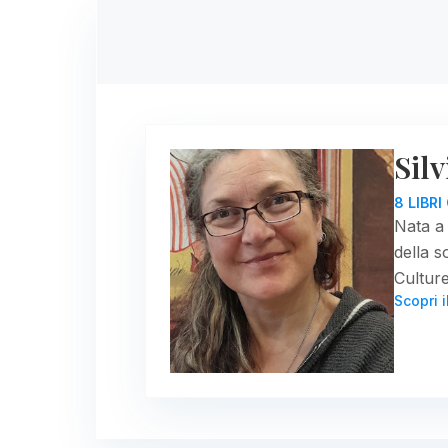
Sil
8 LIBR
Nata a 
della s
Culture
Scopri i