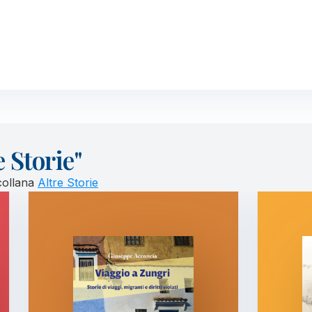
e Storie"
 collana
Altre Storie