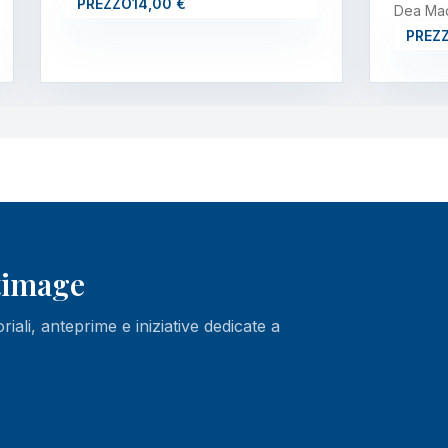
PREZZO
14,00 €
Dea Mad
PREZ
ltimage
oriali, anteprime e iniziative dedicate a