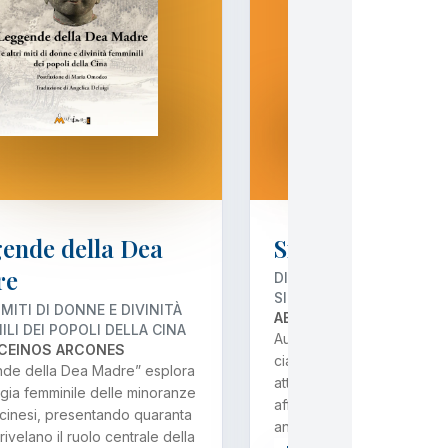
ende della Dea
Sfide
re
DIARIO DI UN VIAGGIO D
SICILIA
 MITI DI DONNE E DIVINITÀ
ABDELKADIR AL-HILBAWI
LI DEI POPOLI DELLA CINA
Autobiografia di un sedic
CEINOS ARCONES
ciadiano che racconta il s
de della Dea Madre” esplora
attraverso la Libia fino in It
ogia femminile delle minoranze
affrontando prigionia e dif
 cinesi, presentando quaranta
anche momenti di gioia e
 rivelano il ruolo centrale della